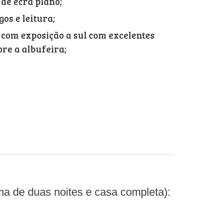
 de ecrã plano;
gos e leitura;
 com exposição a sul com excelentes
bre a albufeira;
;
ma de duas noites e casa completa):