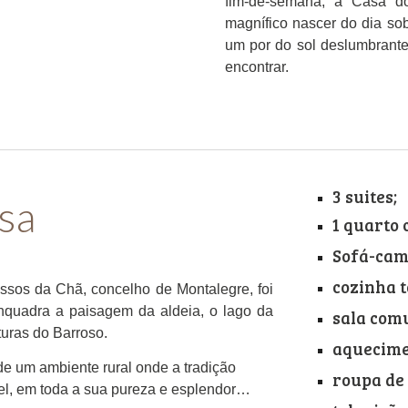
fim-de-semana, a Casa do
magnífico nascer do dia sob
um por do sol deslumbrante
encontrar.
3 suites;
sa
1 quarto 
Sofá-cama
cozinha 
ssos da Chã, concelho de Montalegre, foi
enquadra a paisagem da aldeia, o lago da
sala com
turas do Barroso.
aquecime
de um ambiente rural onde a tradição
roupa de
el, em toda a sua pureza e esplendor…