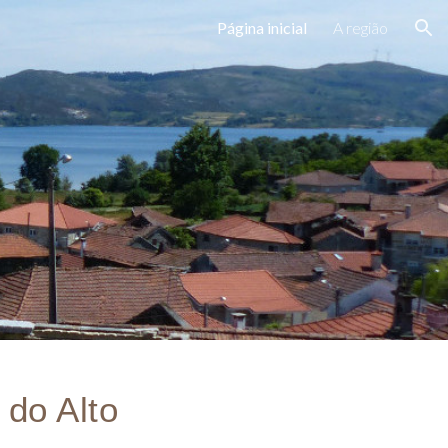
Página inicial
A região
ion
do Alto