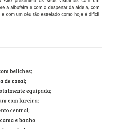
 Alto presenteia os seus visitantes com um
re a albufeira e com o despertar da aldeia, com
 e com um céu tão estrelado como hoje é difícil
com beliches;
 de casal;
totalmente equipada;
um com lareira;
nto central;
 cama e banho