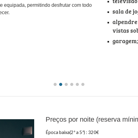
televisão
e equipada, permitindo desfrutar com todo
sala de jo
ecer.
alpendre
vistas so
garagem
Preços por noite (reserva míni
Época baixa(2ª a 5ª) : 320€